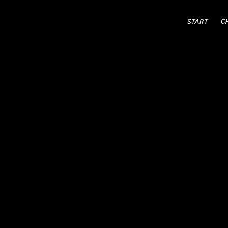
START
C