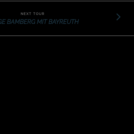
NEXT TOUR
AGE BAMBERG MIT BAYREUTH
CHORKULTOURS
Kontakt
Impressum
Datenschutz
AGB