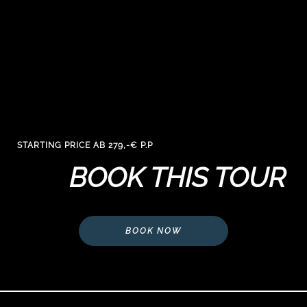
ab 20 Personen 1 Freiplatz für
Übernachtung in gutem Mitte
Frühstücksbuffet oder HP
Reiseleitung vor Ort
nach Möglichkeit Organisatio
ung
oder Teilnahme an einem Gott
s
EZ mit hotelabhängigem Zus
CO2 Ausgleich über www.gr
STARTING PRICE AB 279,-€ P.P
BOOK THIS TOUR
BOOK NOW
E
AVA
€ p.P
ve