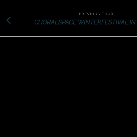
PREVIOUS TOUR
CHORALSPACE WINTERFESTIVAL IN
K
Bettina Scholl und ihr Team
un
von Chorkultours organisieren
In
Chorreisen mit Gastauftritten,
Ob
Kultur, Genuss und
D 
Geselligkeit. Rundum-sorglos-
Reiseplanung für Chöre.