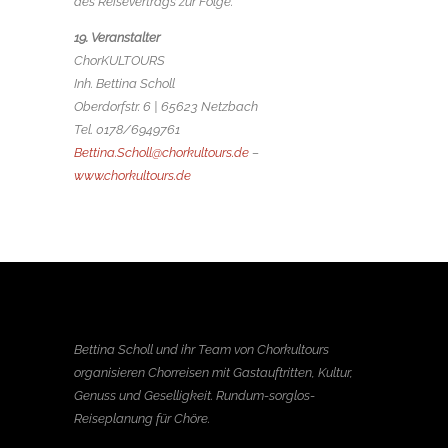
des Reisevertrags zur Folge.
19. Veranstalter
ChorKULTOURS
Inh. Bettina Scholl
Oberdorfstr. 6 | 65623 Netzbach
Tel. 0178/6949761
Bettina.Scholl@chorkultours.de
–
www.chorkultours.de
Bettina Scholl und ihr Team von Chorkultours
organisieren Chorreisen mit Gastauftritten, Kultur,
Genuss und Geselligkeit. Rundum-sorglos-
Reiseplanung für Chöre.