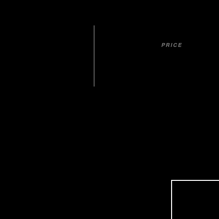
PRICE
ab 299,-€ p.P.
…AN DER MA
Tag 1:
Anreise über Aachen mit Stadtführung
Tag 2+3:
wahlweise und nach Absprache z.B.: