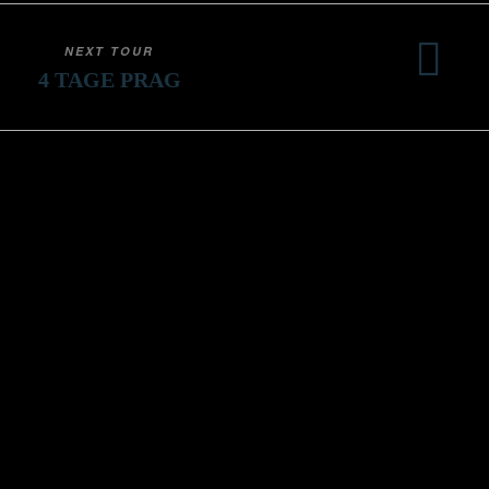
NEXT TOUR
4 TAGE PRAG
CHORKULTOURS
Kontakt
Impressum
Datenschutz
AGB