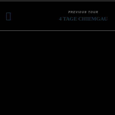
PREVIOUS TOUR
4 TAGE CHIEMGAU
K
un
Bettina Scholl und ihr Team von
In
Chorkultours organisieren
Ob
Chorreisen mit Gastauftritten,
D 
Kultur, Genuss und Geselligkeit.
Rundum-sorglos-Reiseplanung
für Chöre.