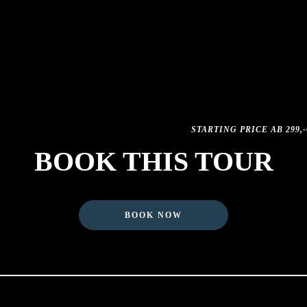
rground, Fort Sint Pieter,
Übernachtung in gutem Mittelkla
pisches Restaurant
oder HP
üttich
Reiseleitung vor Ort
enzenden Belgien
nach Möglichkeit Organisation e
Teilnahme an einem Gottesdiens
EZ mit hotelabhängigem Zuschl
CO2 Ausgleich über www.grow
STARTING PRICE AB 299,-€
BOOK THIS TOUR
BOOK NOW
E
AVAI
€ p.P.
ve