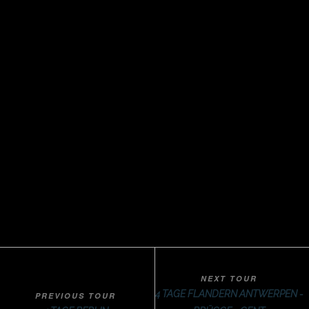
PRICE
ab 279,-€ p.P.
AVAILABILITY
verfügbar
NEXT TOUR
4 TAGE FLANDERN ANTWERPEN -
PREVIOUS TOUR