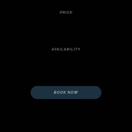
PRICE
ab 279,-€ p.P.
AVAILABILITY
verfügbar
BOOK NOW