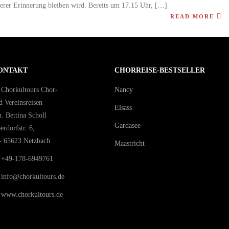
derer Erinnerung bleiben wird. Bereits um 17.15 Uhr, […]
READ MORE
ONTAKT
CHORREISE-BESTSELLER
Chorkultours Chor-
Nancy
d Vereinsreisen
Elsass
h. Bettina Scholl
Gardasee
erdorfstr. 6,
- 65623 Netzbach
Maastricht
+49-178-6949761
info@chorkultours.de
www.chorkultours.de