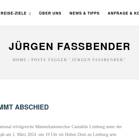
REISE-ZIELE
ÜBER UNS
NEWS & TIPPS
ANFRAGE & K
JÜRGEN FASSBENDER
HOME
/
POSTS TAGGED "JÜRGEN FASSBENDER"
IMMT ABSCHIED
tional erfolgreiche Männerkammerchor Cantabile Limburg unter der
r gab am 2. März 2024 um 19 Uhr im Hohen Dom zu Limburg sein