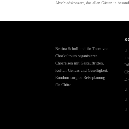
Abschiedskonzert, das allen Gästen in beson
K
Bettina Scholl und ihr Team von
Chorkultours organisieren
un
Chorreisen mit Gastauftritten,
In
Kultur, Genuss und Geselligkeit.
Ob
Rundum-sorglos-Reiseplanung
D 
für Chöre.