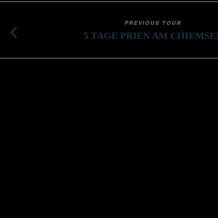
PREVIOUS TOUR
5 TAGE PRIEN AM CHIEMSE
K
Bettina Scholl und ihr Team von
un
Chorkultours organisieren
In
Chorreisen mit Gastauftritten,
Ob
Kultur, Genuss und Geselligkeit.
D 
Rundum-sorglos-Reiseplanung
für Chöre.