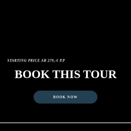
ab 20 Personen 1 Freiplatz für C
Übernachtung in gutem Mittelkla
oder HP
Reiseleitung vor Ort
rche Oybin
nach Möglichkeit Organisation e
Teilnahme an einem Gottesdiens
EZ mit hotelabhängigem Zuschl
CO2 Ausgleich über www.grow
STARTING PRICE AB 279,-€ P.P
BOOK THIS TOUR
BOOK NOW
E
AVAI
€ p.P
ve