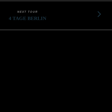
NEXT TOUR
4 TAGE BERLIN
CHORKULTOURS
Kontakt
Impressum
Datenschutz
AGB