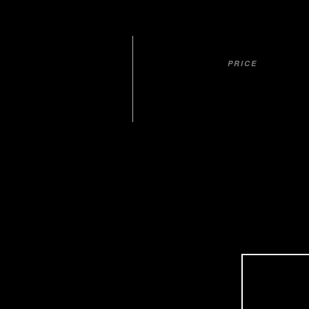
PRICE
ab 279,-€ p.P
BE
Tag 1:
Anreise, Stadtführung in Bautzen, Freizeit, 
Tag 2+3: