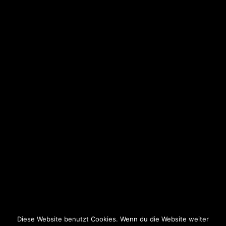
Nancy
Elsass
Gardasee
Maastricht
CHORKULTOURS
Kontakt
Impressum
Datenschutz
AGB
Diese Website benutzt Cookies. Wenn du die Website weiter