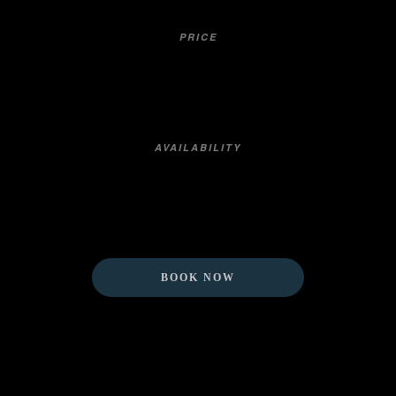
PRICE
ab 279,-€ p.P.
AVAILABILITY
verfügbar
BOOK NOW