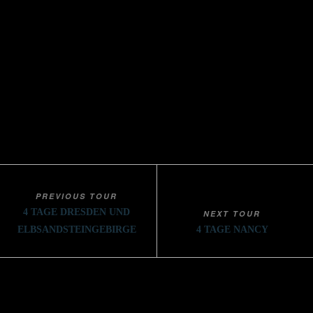
PRICE
ab 279,-€ p.P.
AVAILABILITY
verfügbar
PREVIOUS TOUR
4 TAGE DRESDEN UND
NEXT TOUR
ELBSANDSTEINGEBIRGE
4 TAGE NANCY