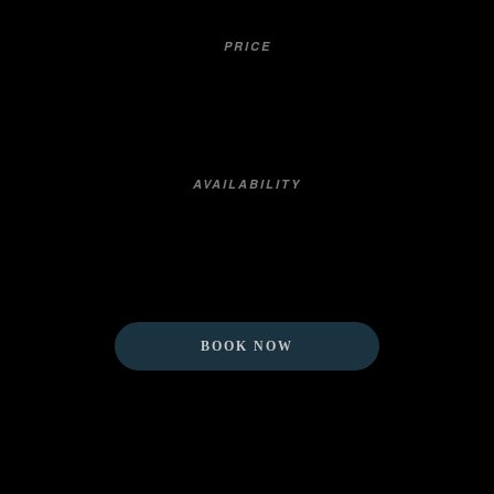
PRICE
ab 329,-€ p.P.
AVAILABILITY
verfügbar
BOOK NOW