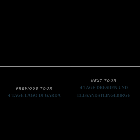
ab 329,-€ p.P.
AVAILABILITY
verfügbar
NEXT TOUR
4 TAGE DRESDEN UND
PREVIOUS TOUR
4 TAGE LAGO DI GARDA
ELBSANDSTEINGEBIRGE
Bettina Scholl und ihr Team von Chorkultours