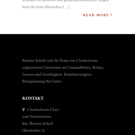
lernt ihr nette Menschen […]
READ MORE
Bettina Scholl und ihr Team von Chorkultours
organisieren Chorreisen mit Gastauftritten, Kultur,
Genuss und Geselligkeit. Rundum-sorglos-
Reiseplanung für Chöre.
KONTAKT
Chorkultours Chor-
und Vereinsreisen
Inh. Bettina Scholl
Oberdorfstr. 6,