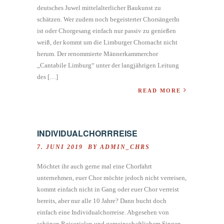
deutsches Juwel mittelalterlicher Baukunst zu
schätzen. Wer zudem noch begeisterter ChorsängerIn
ist oder Chorgesang einfach nur passiv zu genießen
weiß, der kommt um die Limburger Chornacht nicht
herum. Der renommierte Männerkammerchor
„Cantabile Limburg“ unter der langjährigen Leitung
des […]
READ MORE
INDIVIDUALCHORRREISE
7. JUNI 2019 BY
ADMIN_CHRS
Möchtet ihr auch gerne mal eine Chorfahrt
unternehmen, euer Chor möchte jedoch nicht verreisen,
kommt einfach nicht in Gang oder euer Chor verreist
bereits, aber nur alle 10 Jahre? Dann bucht doch
einfach eine Individualchorreise. Abgesehen von
schönen Reisezielen und gemeinschaftlichem Singen